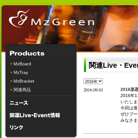
MzBoard
関連Live・Eve
MzTray
MzBracket
2016.09.01
関連商品
2016
2016
いたしま
今回は進化
ぜひブース
みなさま